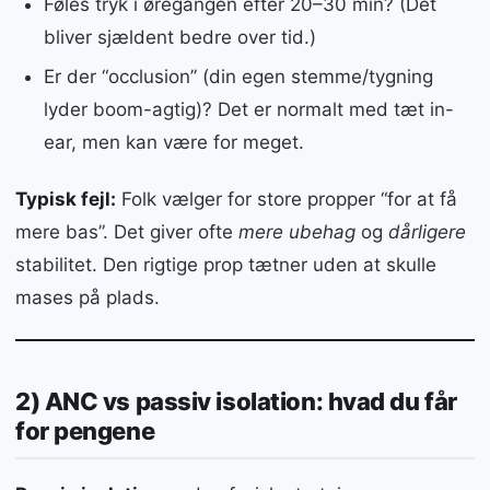
Føles tryk i øregangen efter 20–30 min? (Det
bliver sjældent bedre over tid.)
Er der “occlusion” (din egen stemme/tygning
lyder boom-agtig)? Det er normalt med tæt in-
ear, men kan være for meget.
Typisk fejl:
Folk vælger for store propper “for at få
mere bas”. Det giver ofte
mere ubehag
og
dårligere
stabilitet. Den rigtige prop tætner uden at skulle
mases på plads.
2) ANC vs passiv isolation: hvad du får
for pengene