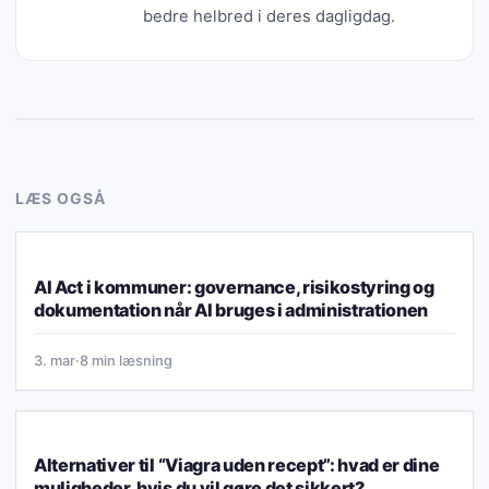
bedre helbred i deres dagligdag.
LÆS OGSÅ
TRÆNING & MOTION
AI Act i kommuner: governance, risikostyring og
dokumentation når AI bruges i administrationen
3. mar
·
8 min læsning
TRÆNING & MOTION
Alternativer til “Viagra uden recept”: hvad er dine
muligheder, hvis du vil gøre det sikkert?