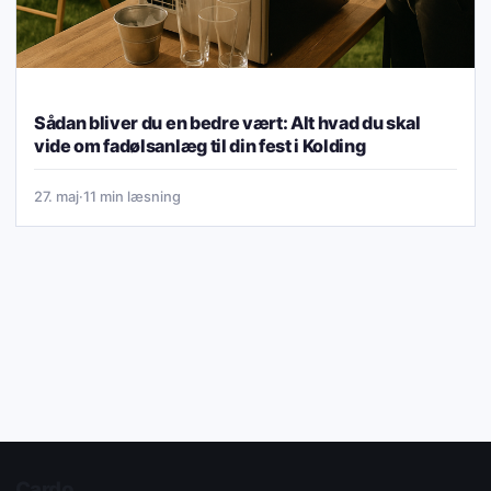
Sådan bliver du en bedre vært: Alt hvad du skal
vide om fadølsanlæg til din fest i Kolding
27. maj
·
11 min læsning
Cardo