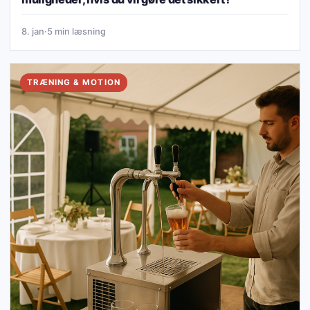
8. jan
·
5 min læsning
TRÆNING & MOTION