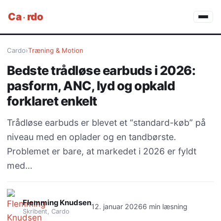
·
Ca
rdo
Cardo
›
Træning & Motion
Bedste trådløse earbuds i 2026:
pasform, ANC, lyd og opkald
forklaret enkelt
Trådløse earbuds er blevet et “standard-køb” på
niveau med en oplader og en tandbørste.
Problemet er bare, at markedet i 2026 er fyldt
med…
Flemming Knudsen
12. januar 2026
6 min læsning
Skribent, Cardo