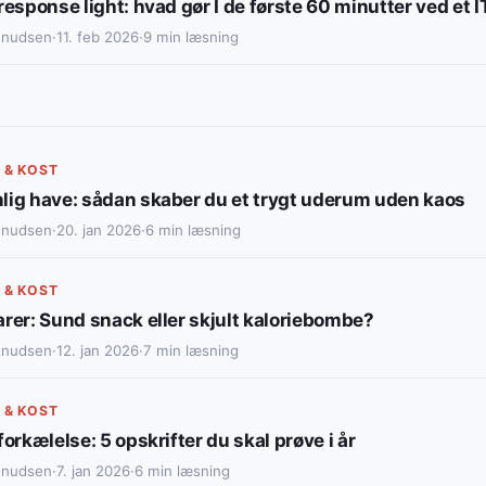
response light: hvad gør I de første 60 minutter ved et 
Knudsen
·
11. feb 2026
·
9 min læsning
 & KOST
lig have: sådan skaber du et trygt uderum uden kaos
Knudsen
·
20. jan 2026
·
6 min læsning
 & KOST
rer: Sund snack eller skjult kaloriebombe?
Knudsen
·
12. jan 2026
·
7 min læsning
 & KOST
forkælelse: 5 opskrifter du skal prøve i år
Knudsen
·
7. jan 2026
·
6 min læsning