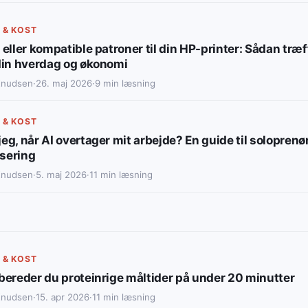
 & KOST
 eller kompatible patroner til din HP-printer: Sådan træf
 din hverdag og økonomi
Knudsen
·
26. maj 2026
·
9 min læsning
 & KOST
eg, når AI overtager mit arbejde? En guide til soloprenør
sering
Knudsen
·
5. maj 2026
·
11 min læsning
 & KOST
lbereder du proteinrige måltider på under 20 minutter
Knudsen
·
15. apr 2026
·
11 min læsning