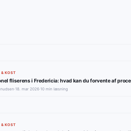
 & KOST
nel fliserens i Fredericia: hvad kan du forvente af pro
Knudsen
·
18. mar 2026
·
10 min læsning
 & KOST