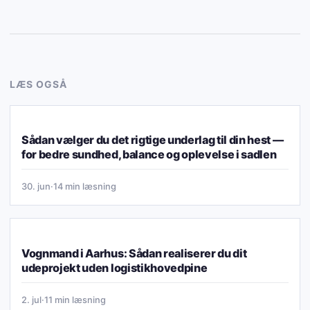
LÆS OGSÅ
FORRETNING, DRIFT & VALG
Sådan vælger du det rigtige underlag til din hest —
for bedre sundhed, balance og oplevelse i sadlen
30. jun
·
14 min læsning
FORRETNING, DRIFT & VALG
Vognmand i Aarhus: Sådan realiserer du dit
udeprojekt uden logistikhovedpine
2. jul
·
11 min læsning