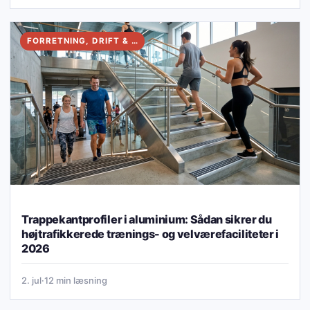
FORRETNING, DRIFT & VALG
Trappekantprofiler i aluminium: Sådan sikrer du
højtrafikkerede trænings- og velværefaciliteter i
2026
2. jul
·
12 min læsning