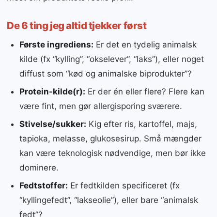
De 6 ting jeg altid tjekker først
Første ingrediens:
Er det en tydelig animalsk
kilde (fx “kylling”, “okselever”, “laks”), eller noget
diffust som “kød og animalske biprodukter”?
Protein-kilde(r):
Er der én eller flere? Flere kan
være fint, men gør allergisporing sværere.
Stivelse/sukker:
Kig efter ris, kartoffel, majs,
tapioka, melasse, glukosesirup. Små mængder
kan være teknologisk nødvendige, men bør ikke
dominere.
Fedtstoffer:
Er fedtkilden specificeret (fx
“kyllingefedt”, “lakseolie”), eller bare “animalsk
fedt”?