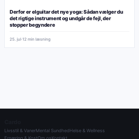
Derfor er elguitar det nye yoga: Sådan vælger du
det rigtige instrument og undgår de fejl, der
stopper begyndere
25. jul
·
12 min læsning
Cardo
Livsstil & Vaner
Mental Sundhed
Helse & Wellness
Ernæring & Kost
Om os
Kontakt